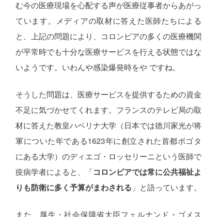
む今の医療現場を心配する声が医療従事者からあがっ
ています。メディアの取材に答えた医師たちによる
と、上記の問題により、コロンビアの多くの医療機関
が平常時でも十分な医療サービスを行える状態ではな
いようです。いわんや感染爆発時をや ですね。
そうした問題は、医療サービスを提供するための資金
不足に気づかせてくれます。フランスのテレビ局の取
材に答えた教皇ハベリナ大学（日本では徳川家光が将
軍についた年である1623年に創立された首都ボゴタ
にある大学）のディエゴ・ロッセリーニという医師で
疫病学者によると、「
コロンビアでは常に公共福祉よ
りも防衛に多く予算がまわされる
」と語っています。
また、厚生・社会保障省大臣フェルナンド・ゴメス