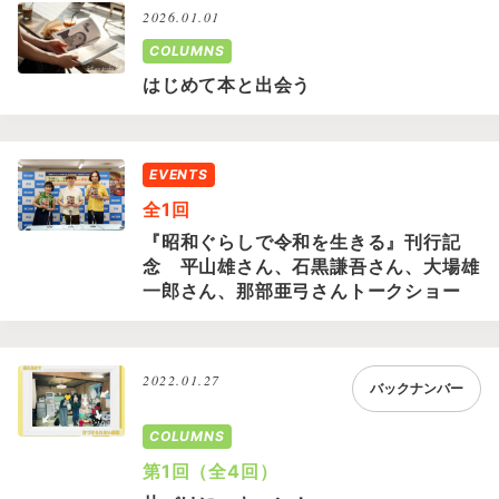
2026.01.01
COLUMNS
はじめて本と出会う
EVENTS
全1回
『昭和ぐらしで令和を生きる』刊行記
念 平山雄さん、石黒謙吾さん、大場雄
一郎さん、那部亜弓さんトークショー
2022.01.27
バックナンバー
COLUMNS
第1回（全4回）