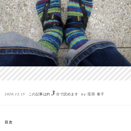
3
2020.12.15
この記事は約
分で読めます
窪田 泰子
by
目次