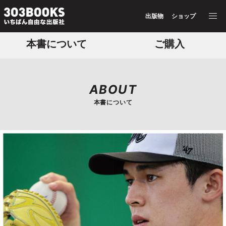
Copyright © Chiba Lotte Marines.
出版物
ショップ
All Rights Reserved.
本書について
ご購入
ABOUT
本書について