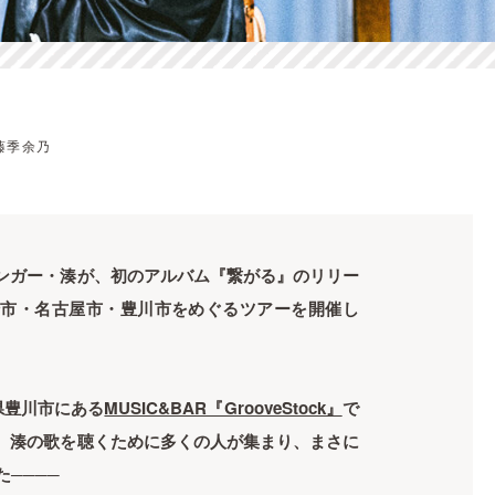
藤季余乃
ンガー・湊が、初のアルバム『繋がる』のリリー
崎市・名古屋市・豊川市をめぐるツアーを開催し
県豊川市にある
MUSIC&BAR『GrooveStock』
で
、湊の歌を聴くために多くの人が集まり、まさに
た────