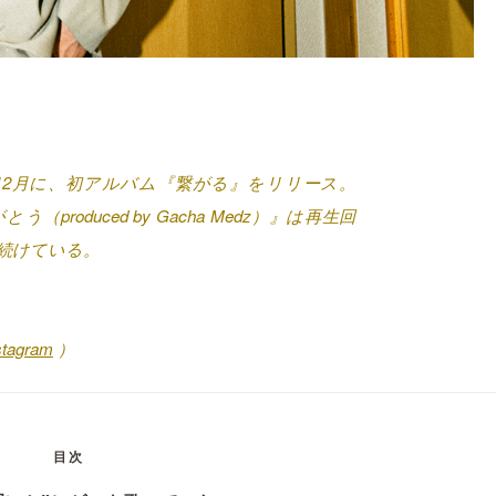
年12月に、初アルバム『繋がる』をリリース。
う（produced by Gacha Medz）』は再生回
続けている。
stagram
）
目次