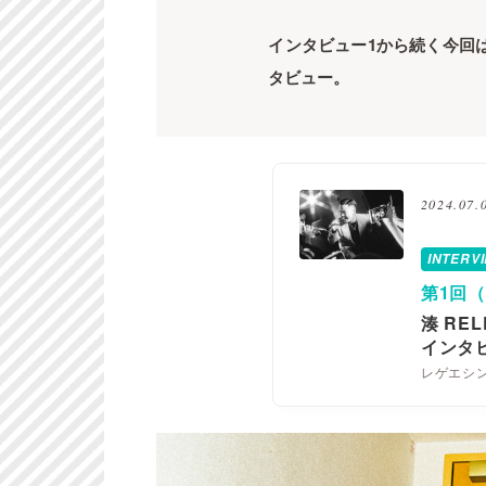
インタビュー1から続く今回
タビュー。
2024.07.
INTERV
第1回
湊 REL
インタ
レゲエシ