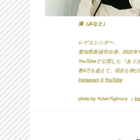
湊（みなと）
レゲエシンガー。
愛知県新城市出身。2023
YouTubeで公開した『ありがと
数4万を超えて、現在も伸び
Instagram
X
YouTube
photo by Yuhei Fujimura （
In