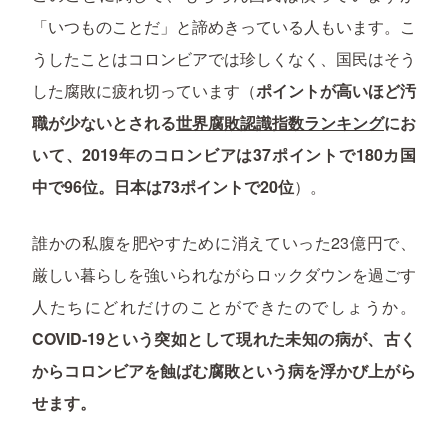
「いつものことだ」と諦めきっている人もいます。こ
うしたことはコロンビアでは珍しくなく、国民はそう
した腐敗に疲れ切っています（
ポイントが高いほど汚
職が少ないとされる
世界腐敗認識指数ランキング
にお
いて、2019年のコロンビアは37ポイントで180カ国
中で96位。日本は73ポイントで20位
）。
誰かの私腹を肥やすために消えていった23億円で、
厳しい暮らしを強いられながらロックダウンを過ごす
人たちにどれだけのことができたのでしょうか。
COVID-19という突如として現れた未知の病が、古く
からコロンビアを蝕ばむ腐敗という病を浮かび上がら
せます。