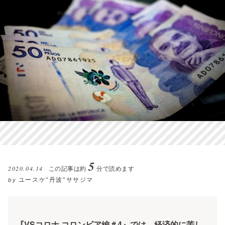
5
2020.04.14
この記事は約
分で読めます
ユースケ“丹波”ササジマ
by
『VSコロナ コロンビア編＃4』では、経済的に苦し