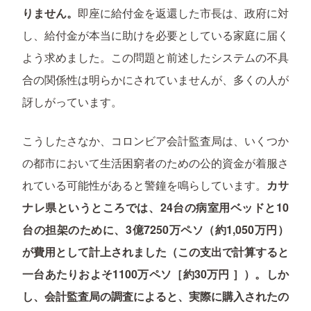
りません。
即座に給付金を返還した市長は、政府に対
し、給付金が本当に助けを必要としている家庭に届く
よう求めました。この問題と前述したシステムの不具
合の関係性は明らかにされていませんが、多くの人が
訝しがっています。
こうしたさなか、コロンビア会計監査局は、いくつか
の都市において生活困窮者のための公的資金が着服さ
れている可能性があると警鐘を鳴らしています。
カサ
ナレ県というところでは、24台の病室用ベッドと10
台の担架のために、3億7250万ペソ（約1,050万円）
が費用として計上されました（この支出で計算すると
一台あたりおよそ1100万ペソ［約30万円 ］）。しか
し、会計監査局の調査によると、実際に購入されたの