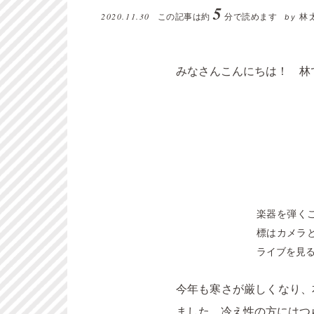
5
2020.11.30
この記事は約
分で読めます
林
by
みなさんこんにちは！ 林
楽器を弾く
標はカメラ
ライブを見
今年も寒さが厳しくなり、
ました。冷え性の方にはつ