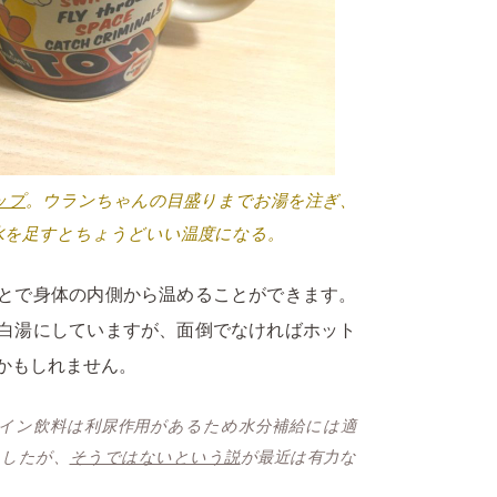
ップ
。ウランちゃんの目盛りまでお湯を注ぎ、
水を足すとちょうどいい温度になる。
とで身体の内側から温めることができます。
白湯にしていますが、面倒でなければホット
かもしれません。
ェイン飲料は利尿作用があるため水分補給には適
ましたが、
そうではないという説
が最近は有力な