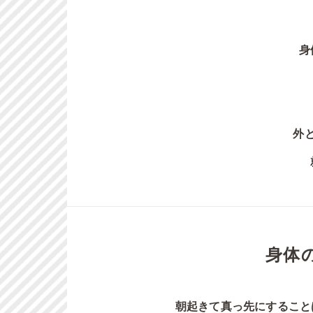
身
外
身体
朝起きて真っ先にすること