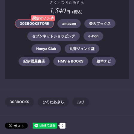
さく＝ひろたあきら
1,540
円（税込）
限定サイン本
303BOOKSTORE
amazon
楽天ブックス
セブンネットショッピング
e-hon
Honya Club
丸善ジュンク堂
紀伊國屋書店
HMV & BOOKS
絵本ナビ
303BOOKS
ひろたあきら
ぷり