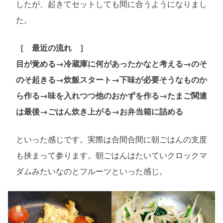
したが、起きてセットしても間に合うようになりまし
た。
［ 最近の流れ ］
目が覚める→冷蔵庫に何があったかなと考える→のそ
のそ起きる→炊飯スタート→下味が必要そうなものか
ら作る→味を入れつつ他のおかずを作る→たまご関連
は最後→ごはん炊き上がる→お弁当箱に詰める
といった感じです。実際は合間合間に朝ごはんの支度
も挟まって参ります。朝ごはんはたいていクロックマ
ダムみたいなのとフルーツといった感じ。