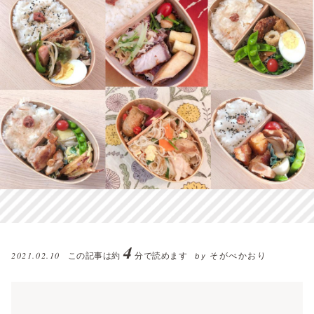
4
2021.02.10
この記事は約
分で読めます
そがべかおり
by