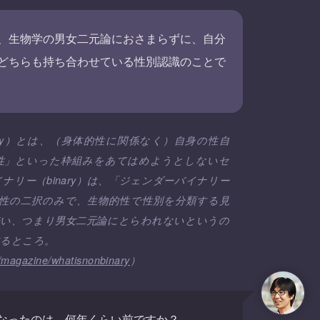
、生物学の男女二元論におさまらずに、自分
どちらも持ち合わせている性別認識のことで
nary）とは、（身体的性に関係なく）自身の性自
女性」といった枠組みをあてはめようとしないセ
リー（binary）は、「ジェンダーバイナリー
=男性か女性の二択のみで、生物的性で性別を分類する見
無い、つまり男女二元論にとらわれないというの
するところ。
jp/magazine/whatisnonbinary
）
なったのは、何年くらい前ですか？