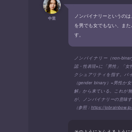
ノンバイナリーというのは
中里
を男でも女でもない、また
す。
ノンバイナリー（non-bi
認・性表現※に「男性」「
クシュアリティを指す。バイナ
（gender binary）
解」から来ている。これが
が、ノンバイナリーの意味
（参照：
https://jobrainbow.
そのようにとらえるように