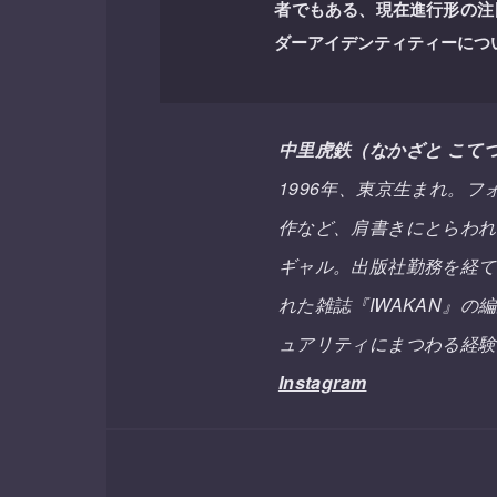
者でもある、現在進行形の注
ダーアイデンティティーにつ
中里虎鉄（なかざと こて
1996年、東京生まれ。
作など、肩書きにとらわれ
ギャル。出版社勤務を経て、独立
れた雑誌『IWAKAN』
ュアリティにまつわる経験
Instagram