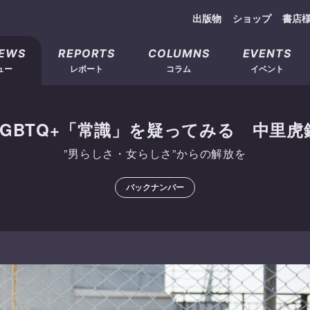
出版物
ショップ
書店
IEWS
REPORTS
COLUMNS
EVENTS
ュー
レポート
コラム
イベント
LGBTQ+「常識」を疑ってみる 中里虎
”男らしさ・女らしさ”からの解放を
バックナンバー