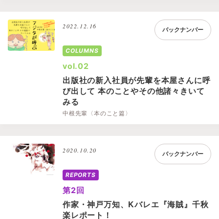
2022.12.16
バックナンバー
COLUMNS
vol.02
出版社の新入社員が先輩を本屋さんに呼
び出して 本のことやその他諸々きいて
みる
中根先輩〈本のこと篇〉
2020.10.20
バックナンバー
REPORTS
第2回
作家・神戸万知、Kバレエ『海賊』千秋
楽レポート！