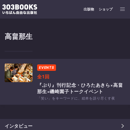
出版物
ショップ
高畠那生
EVENTS
全1回
『ぷり』刊行記念・ひろたあきら×高畠
那生×磯崎園子トークイベント
「笑い」をキーワードに、絵本を語り尽くす夜
インタビュー