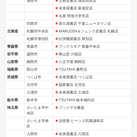
浦安市
★
文教堂書店 浦安西友店
★
未来屋書店 新浦安店
★
丸善 明海大学売店
印西市
★
喜久屋書店 千葉ニュータウン店
北海道
札幌市中央区
★
MARUZEN＆ジュンク堂書店 札幌店
札幌市厚別区
★
紀伊國屋書店 厚別店
青森県
青森市
★
ブックスモア 青森中央店
岩手県
盛岡市
★
東山堂 川徳店
山形県
鶴岡市
★
八文字屋 鶴岡店
福島県
郡山市
★
TSUTAYA 桑野店
茨城県
つくば市
★
未来屋書店 つくば店
古河市
★
福家書店 古河店
土浦市
★
未来屋書店 土浦店
栃木県
栃木市
★
TSUTAYA 栃木城内店
埼玉県
さいたま市中
★
ブックデポ書楽
央区
さいたま市南
★
須原屋 ビーンズ武蔵浦和店
区
入間市
★
未来屋書店 入間店