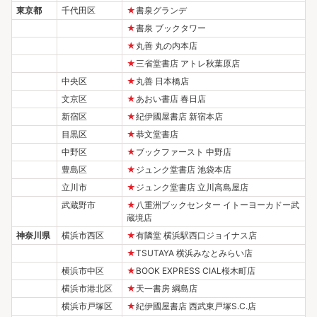
東京都
千代田区
★
書泉グランデ
★
書泉 ブックタワー
★
丸善 丸の内本店
★
三省堂書店 アトレ秋葉原店
中央区
★
丸善 日本橋店
文京区
★
あおい書店 春日店
新宿区
★
紀伊國屋書店 新宿本店
目黒区
★
恭文堂書店
中野区
★
ブックファースト 中野店
豊島区
★
ジュンク堂書店 池袋本店
立川市
★
ジュンク堂書店 立川高島屋店
武蔵野市
★
八重洲ブックセンター イトーヨーカドー武
蔵境店
神奈川県
横浜市西区
★
有隣堂 横浜駅西口ジョイナス店
★
TSUTAYA 横浜みなとみらい店
横浜市中区
★
BOOK EXPRESS CIAL桜木町店
横浜市港北区
★
天一書房 綱島店
横浜市戸塚区
★
紀伊國屋書店 西武東戸塚S.C.店