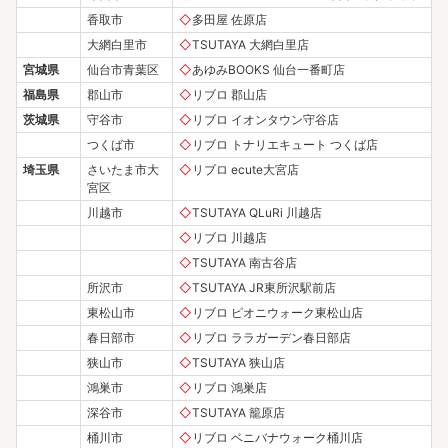
香取市
◇
多田屋 佐原店
大網白里市
◇
TSUTAYA 大網白里店
宮城県
仙台市青葉区
◇
あゆみBOOKS 仙台一番町店
福島県
郡山市
◇
リブロ 郡山店
茨城県
守谷市
◇
リブロ イオンタウン守谷店
つくば市
◇
リブロ トナリエキュート つくば店
埼玉県
さいたま市大
◇
リブロ ecute大宮店
宮区
川越市
◇
TSUTAYA QLuRi 川越店
◇
リブロ 川越店
◇
TSUTAYA 南古谷店
所沢市
◇
TSUTAYA JR東所沢駅前店
東松山市
◇
リブロ ピオニウォーク東松山店
春日部市
◇
リブロ ララガーデン春日部店
狭山市
◇
TSUTAYA 狭山店
鴻巣市
◇
リブロ 鴻巣店
深谷市
◇
TSUTAYA 籠原店
桶川市
◇
リブロ ベニバナウォーク桶川店