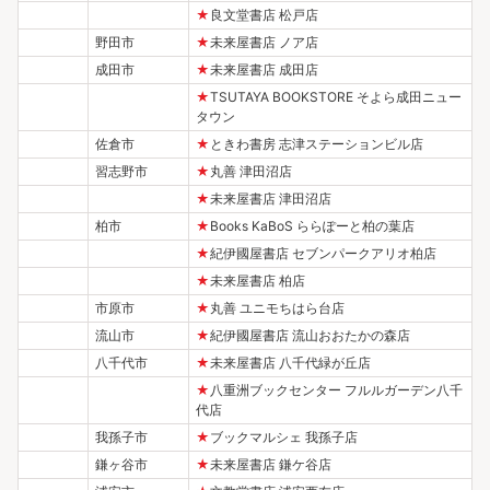
★
良文堂書店 松戸店
野田市
★
未来屋書店 ノア店
成田市
★
未来屋書店 成田店
★
TSUTAYA BOOKSTORE そよら成田ニュー
タウン
佐倉市
★
ときわ書房 志津ステーションビル店
習志野市
★
丸善 津田沼店
★
未来屋書店 津田沼店
柏市
★
Books KaBoS ららぽーと柏の葉店
★
紀伊國屋書店 セブンパークアリオ柏店
★
未来屋書店 柏店
市原市
★
丸善 ユニモちはら台店
流山市
★
紀伊國屋書店 流山おおたかの森店
八千代市
★
未来屋書店 八千代緑が丘店
★
八重洲ブックセンター フルルガーデン八千
代店
我孫子市
★
ブックマルシェ 我孫子店
鎌ヶ谷市
★
未来屋書店 鎌ケ谷店