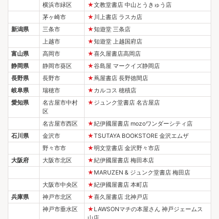
横浜市緑区
★
文教堂書店 中山とうきゅう店
茅ヶ崎市
★
川上書店 ラスカ店
新潟県
三条市
★
知遊堂 三条店
上越市
★
知遊堂 上越国府店
富山県
高岡市
★
喜久屋書店高岡店
静岡県
静岡市葵区
★
谷島屋 マークイズ静岡店
長野県
長野市
★
蔦屋書店 長野徳間店
岐阜県
瑞穂市
★
カルコス 穂積店
愛知県
名古屋市中村
★
ジュンク堂書店 名古屋店
区
名古屋市西区
★
紀伊國屋書店 mozoワンダーシティ店
石川県
金沢市
★
TSUTAYA BOOKSTORE 金沢エムザ
野々市市
★
明文堂書店 金沢野々市店
大阪府
大阪市北区
★
紀伊國屋書店 梅田本店
★
MARUZEN & ジュンク堂書店 梅田店
大阪市中央区
★
紀伊國屋書店 本町店
兵庫県
神戸市北区
★
喜久屋書店 北神戸店
神戸市垂水区
★
LAWSONマチの本屋さん 神戸ジェームス
山店