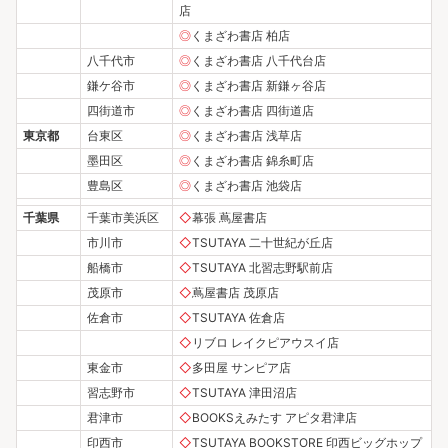
店
◎
くまざわ書店 柏店
八千代市
◎
くまざわ書店 八千代台店
鎌ケ谷市
◎
くまざわ書店 新鎌ヶ谷店
四街道市
◎
くまざわ書店 四街道店
東京都
台東区
◎
くまざわ書店 浅草店
墨田区
◎
くまざわ書店 錦糸町店
豊島区
◎
くまざわ書店 池袋店
千葉県
千葉市美浜区
◇
幕張 蔦屋書店
市川市
◇
TSUTAYA 二十世紀が丘店
船橋市
◇
TSUTAYA 北習志野駅前店
茂原市
◇
蔦屋書店 茂原店
佐倉市
◇
TSUTAYA 佐倉店
◇
リブロ レイクピアウスイ店
東金市
◇
多田屋 サンピア店
習志野市
◇
TSUTAYA 津田沼店
君津市
◇
BOOKSえみたす アピタ君津店
印西市
◇
TSUTAYA BOOKSTORE 印西ビッグホップ