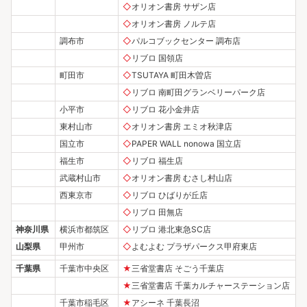
◇
オリオン書房 サザン店
◇
オリオン書房 ノルテ店
調布市
◇
パルコブックセンター 調布店
◇
リブロ 国領店
町田市
◇
TSUTAYA 町田木曽店
◇
リブロ 南町田グランベリーパーク店
小平市
◇
リブロ 花小金井店
東村山市
◇
オリオン書房 エミオ秋津店
国立市
◇
PAPER WALL nonowa 国立店
福生市
◇
リブロ 福生店
武蔵村山市
◇
オリオン書房 むさし村山店
西東京市
◇
リブロ ひばりが丘店
◇
リブロ 田無店
神奈川県
横浜市都筑区
◇
リブロ 港北東急SC店
山梨県
甲州市
◇
よむよむ プラザパークス甲府東店
千葉県
千葉市中央区
★
三省堂書店 そごう千葉店
★
三省堂書店 千葉カルチャーステーション店
千葉市稲毛区
★
アシーネ 千葉長沼