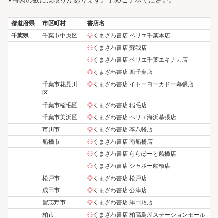
都道府県
市区町村
書店名
千葉県
千葉市中央区
◎
くまざわ書店 ペリエ千葉本店
◎
くまざわ書店 蘇我店
◎
くまざわ書店 ペリエ千葉エキナカ店
◎
くまざわ書店 西千葉店
千葉市花見川
◎
くまざわ書店 イトーヨーカドー幕張店
区
千葉市稲毛区
◎
くまざわ書店 稲毛店
千葉市美浜区
◎
くまざわ書店 ペリエ海浜幕張店
市川市
◎
くまざわ書店 本八幡店
船橋市
◎
くまざわ書店 南船橋店
◎
くまざわ書店 ららぽーと船橋店
◎
くまざわ書店 シャポー船橋店
松戸市
◎
くまざわ書店 松戸店
成田市
◎
くまざわ書店 公津店
習志野市
◎
くまざわ書店 津田沼店
柏市
◎
くまざわ書店 柏高島屋ステーションモール