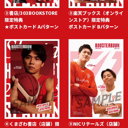
②書店/303BOOKSTORE
③楽天ブックス（オンライ
限定特典
ンストア）限定特典
★ポストカード Aパターン
ポストカード Bパターン
④くまざわ書店（店舗）限
⑤NICリテールズ（店舗）