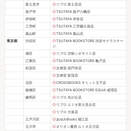
富士見市
◇
リブロ 富士見店
坂戸市
◇
TSUTAYA 坂戸八幡店
伊奈町
◇
TSUTAYA 伊奈店
三芳町
◇
TSUTAYA 三芳藤久保店
嵐山町
◇
TSUTAYA 嵐山店
東京都
渋谷区
◇
TSUTAYA BOOKSTORE 渋谷サクラステー
ジ
港区
◇
リブロ 汐留シオサイト店
江東区
◇
TSUTAYA BOOKSTORE 亀戸店
杉並区
◇
文禄堂 高円寺店
◇
文禄堂 荻窪店
北区
◇
CROSSBOOKS サミット王子店
板橋区
◇
TSUTAYA BOOKSTORE EQUiA 成増店
練馬区
◇
リブロ 光が丘店
◇
リブロ エミオ富士見台店
◇
リブロ 大泉店
江戸川区
◇
あゆみBooks 瑞江店
立川市
◇
オリオン書房 ルミネ立川店