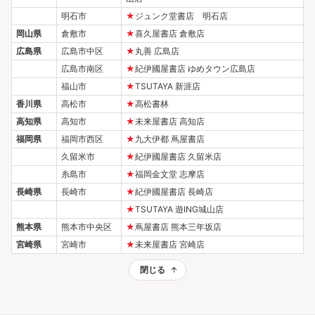
明石市
★
ジュンク堂書店 明石店
岡山県
倉敷市
★
喜久屋書店 倉敷店
広島県
広島市中区
★
丸善 広島店
広島市南区
★
紀伊國屋書店 ゆめタウン広島店
福山市
★
TSUTAYA 新涯店
香川県
高松市
★
高松書林
高知県
高知市
★
未来屋書店 高知店
福岡県
福岡市西区
★
九大伊都 蔦屋書店
久留米市
★
紀伊國屋書店 久留米店
糸島市
★
福岡金文堂 志摩店
長崎県
長崎市
★
紀伊國屋書店 長崎店
★
TSUTAYA 遊ING城山店
熊本県
熊本市中央区
★
蔦屋書店 熊本三年坂店
宮崎県
宮崎市
★
未来屋書店 宮崎店
閉じる