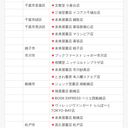
千葉市若葉区
★
文教堂 小倉台店
★
三省堂書店 イコアス千城台店
千葉市緑区
★
未来屋書店 鎌取店
千葉市美浜区
★
未来屋書店 幕張新都心店
★
未来屋書店 マリンピア店
★
未来屋書店 幕張店
銚子市
★
未来屋書店 銚子店
市川市
★
ブックファースト シャポー市川店
★
有隣堂 ニッケコルトンプラザ店
★
未来屋書店 市川妙典店
★
ときわ書房 本八幡スクエア店
船橋市
★
ジュンク堂書店 南船橋店
★
旭屋書店 船橋店
★
BOOK EXPRESS ペリエ西船橋店
★
ヴィレッジヴァンガード ららぽーと
TOKYO-BAY店
★
未来屋書店 船橋店
松戸市
★
喜久屋書店 松戸店